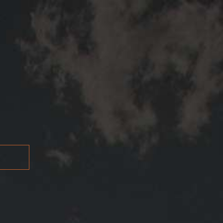
ES
EN
PT
REPORTS
RATINGS